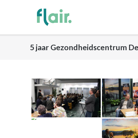
Ga
naar
de
inhoud
5 jaar Gezondheidscentrum De 