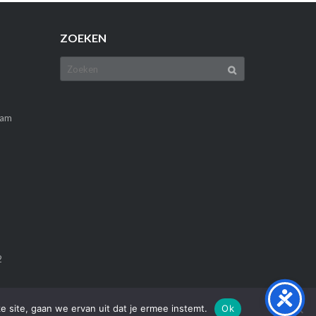
ZOEKEN
Zoek
naar:
Ham
2
e site, gaan we ervan uit dat je ermee instemt.
Ok