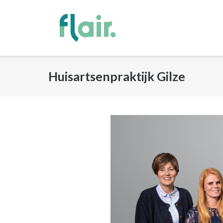
Ga
naar
de
inhoud
Huisartsenpraktijk Gilze