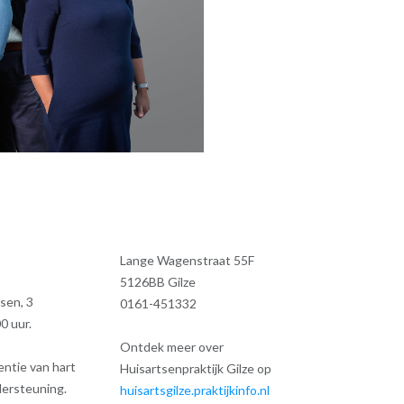
Lange Wagenstraat 55F
5126BB Gilze
sen, 3
0161-451332
0 uur.
Ontdek meer over
entie van hart
Huisartsenpraktijk Gilze op
dersteuning.
huisartsgilze.praktijkinfo.nl