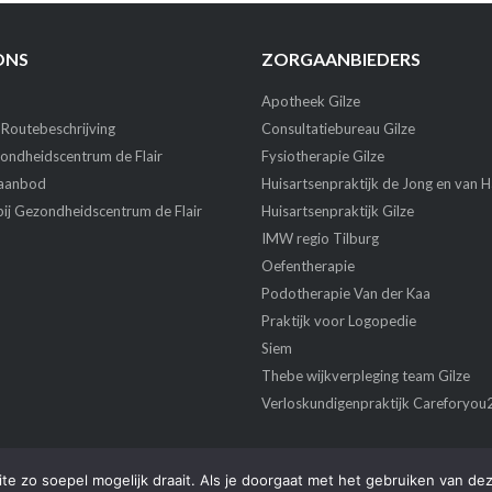
ONS
ZORGAANBIEDERS
Apotheek Gilze
 Routebeschrijving
Consultatiebureau Gilze
ondheidscentrum de Flair
Fysiotherapie Gilze
aanbod
Huisartsenpraktijk de Jong en van 
ij Gezondheidscentrum de Flair
Huisartsenpraktijk Gilze
IMW regio Tilburg
Oefentherapie
Podotherapie Van der Kaa
Praktijk voor Logopedie
Siem
Thebe wijkverpleging team Gilze
Verloskundigenpraktijk Careforyou
e zo soepel mogelijk draait. Als je doorgaat met het gebruiken van dez
© 2026
Gezondheidscentrum De Flair
Thema door
Puro