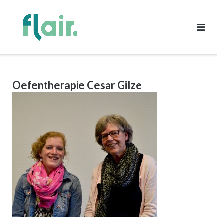
Ga
naar
de
inhoud
Oefentherapie Cesar Gilze