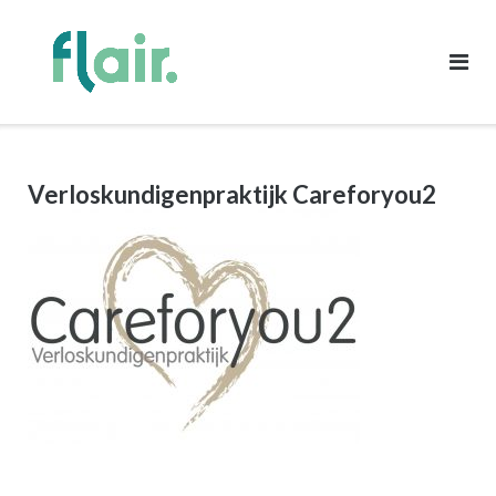
Ga
naar
de
inhoud
Verloskundigenpraktijk Careforyou2